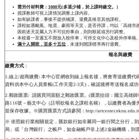
需另付材料費：
3000
元(多退少補，於上課時繳交。）
授課教師可視上課情況調整上課內容。
如有缺課者，事後不提供補課、退費及移至其他課程。
課程如遇颱風、地震、豪雨等天災，是否停課，均以「高雄市
因前述天災屬人力不可抗拒事由，則則順延或另行調整。
本校週一至週五不開放入校停車，可停文化中心及校外停車格
滿十人開班，至多十五位
，未達到開課標準再行退費。
報名與繳費
繳費方式
：
1.線上/超商繳費: 本中心官網收到線上報名後，將會寄送繳費
資料供本中心人員查帳(工作天需2-3天)，確認後將寄送報名成
2.郵政匯票: 請購買同面額之郵政匯票。(匯票抬頭：國立高雄師
路116號－藝文中心（註明欲報名之課程名稱），以繳費者為優
並保存收據。※購買匯票方式請參閱：http://artcenter.nknu.edu.tw/pro
※ 依照銀行業相關規定，匯款銀行如非屬同一銀行間之分行，
局」或「台灣銀行」之帳戶，如金融帳戶非上述2金融機構，則需