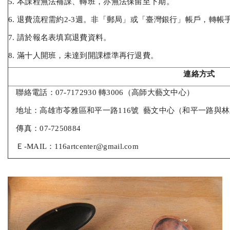
5. 本課程無法補課、轉班，亦無法保留至下期。
6. 退費流程需約2-3週。非「郵局」或「臺灣銀行」帳戶，轉
7. 請於報名表填寫退費資料。
8. 滿十人開班，未達到開課標準再行退費。
連絡方式
聯絡電話：07-7172930 轉3006（高師大藝文中心）
地址：高雄市苓雅區和平一路116號 藝文中心（和平一路與
傳真：07-7250884
Ｅ-MAIL：116artcenter@gmail.com