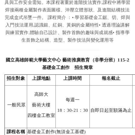
具與工作安全需知。本課程著重於進階技法實作,課程中將學習
焊接兩種金屬製作表面圖樣、沖壓立體形狀、及進階結構技法
完成盒式吊墜一件。 課程簡介 ：• 學習基礎金工鋸、切、焊與
入門技法運用,認識銀、紅銅、黃銅的金屬特性• 透過理論講解
與練習實作,體驗自己設計、製作首飾的趣味與成就感• 指導學
生首飾之結構、造型、製作技法與變化運用等
國立高雄師範大學藝文中心 藝術推廣教育（非學分班）115-2
基礎⾦⼯創作 招生簡章
招生對象
上課地點
上課時間
報名截止
高師大
每週一
一般民眾
藝術大樓
18：30-21：30
自即日起至額滿為止
四樓金工教室
課程名稱
基礎⾦⼯創作(無須金工基礎)