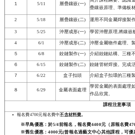
簡介課程綱要、認識金
１
5/11
層疊鑲嵌(一)
疊鑲嵌原理、準備板
2
5/18
層疊鑲嵌(二)
運用不同金屬焊接製作
3
5/25
沖壓成形(一)
學習沖壓原理,將鑲嵌
4
6/1
沖壓成形(二)
沖壓金屬物件處理、
５
6/8
鉸鏈製作(一)
介紹鉸鏈結構、三種不
６
6/15
鉸鏈製作(二)
鉸鏈管材焊接。完成
７
6/22
盒子扣頭
介紹盒子扣環的三種製
學習金屬的表面處理如
８
6/29
金屬表面處理
作品欣賞。
課程注意事項
報名費4700元報名費中
不含材料費
。
※早鳥優惠：於5/4前報名，報名費4400元
（原報名費47
※
舊生優惠：4000元
(
曾報名過藝文中心其他課程，可優惠