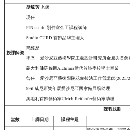
胡毓芳
老師
現任
PIN sstuio 別件室金工課程講師
Studio CURD 首飾品牌主理人
簡經歷
授課師資
學歷 愛沙尼亞藝術學院工藝設計研究所金屬與首飾
義大利佛羅倫斯Alchimia當代首飾學校學士畢業
曾任 愛沙尼亞藝術學院花絲技法工作營講師(2023/20
59th威尼斯雙年展愛沙尼亞國家館展場助理
奧地利⾸飾藝術家Ulrich Reithofer藝術家助理
課程規劃
堂數
上課日期
課程主題