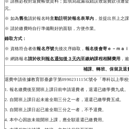
※ 請務必校對退費帳號資料；如填寫疏漏或錯誤致退費款項遭金
元。
※ 如為
舊生
請於報名時
主動註明於報名表單內
，並提出所上之
※ 請於繳費時自行準備剛好的面額，方便作業。
錄取方式：
※ 資格符合者依
報名序號
先後次序錄取，
報名後會寄ｅ－ｍａ
※ 網路報名
請於收到
報名通知後３天內
至繳納課程相關費用
，
補課、轉班、保留及退
退費申請依據教育部臺參字第0990231115C號令「專科以上
1. 報名繳費後至開班上課日前申請退費者，退還已繳學費九成。
2. 自開班上課日起未逾全期三分之一者，退還已繳學費五成。
3. 自開班上課日起已逾全期三分之一者，不予退費。
4. 本中心因故未能開班上課，應全額退還已繳費用。