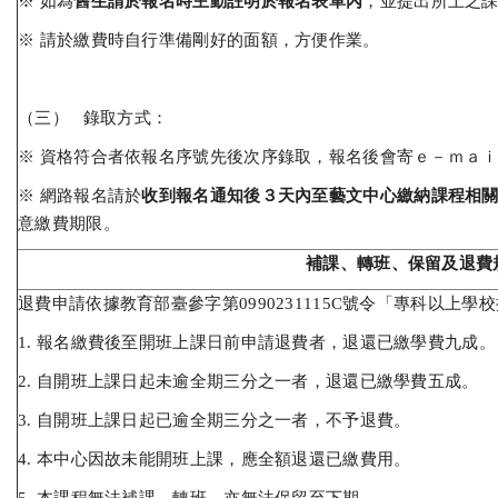
※ 如為
舊生請於報名時主動註明於報名表單內
，並提出所上之
※ 請於繳費時自行準備剛好的面額，方便作業。
（三） 錄取方式：
※ 資格符合者依報名序號先後次序錄取，報名後會寄ｅ－ｍａ
※ 網路報名請於
收到報名通知後３天內至藝文中心繳納課程相
意繳費期限。
補課、轉班、保留及退費
退費申請依據教育部臺參字第0990231115C號令「專科以上
1. 報名繳費後至開班上課日前申請退費者，退還已繳學費九成。
2. 自開班上課日起未逾全期三分之一者，退還已繳學費五成。
3. 自開班上課日起已逾全期三分之一者，不予退費。
4. 本中心因故未能開班上課，應全額退還已繳費用。
5. 本課程無法補課、轉班，亦無法保留至下期。