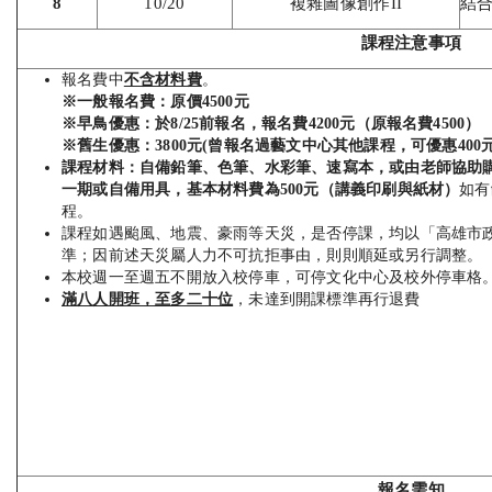
8
10/20
複雜圖像創作II
結合
課程注意事項
報名費中
不含材料費
。
※
一般報名費：原價4500元
※
早鳥優惠：於8/25前報名，報名費4200元
（原報名費4500）
※
舊生優惠：3800元
(
曾報名過藝文中心其他課程，可優惠400元
課程材料：自備鉛筆、色筆、水彩筆、速寫本，或由老師協助購
一期或自備用具，基本材料費為500元（講義印刷與紙材）
如有
程。
課程如遇颱風、地震、豪雨等天災，是否停課，均以「高雄市
準；因前述天災屬人力不可抗拒事由，則則順延或另行調整。
本校週一至週五不開放入校停車，可停文化中心及校外停車格
滿八人開班，至多二十位
，未達到開課標準再行退費
報名需知