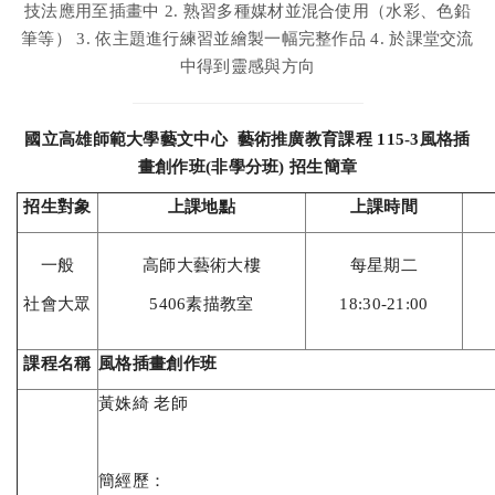
技法應用至插畫中 2. 熟習多種媒材並混合使用（水彩、色鉛
筆等） 3. 依主題進行練習並繪製一幅完整作品 4. 於課堂交流
中得到靈感與方向
國立高雄師範大學藝文中心 藝術推廣教育課程 115-3風格插
畫創作班(非學分班) 招生簡章
招生對象
上課地點
上課時間
一般
高師大藝術大樓
每星期二
社會大眾
5406素描教室
18:30-21:00
課程名稱
風格插畫創作班
黃姝綺 老師
簡經歷：