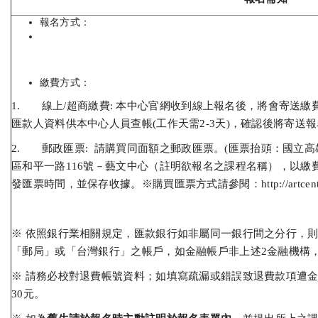
報名方式：
繳費方式：
1. 線上/超商繳費: 本中心官網收到線上報名後，將會寄送
匯款人資料供本中心人員查帳(工作天需2-3天)，確認後將寄送
2. 郵政匯票: 請購買同面額之郵政匯票。(匯票抬頭：國立高雄
區和平一路116號－藝文中心（註明欲報名之課程名稱），以繳
發匯票時間，並保存收據。※購買匯票方式請參閱：
http://artce
※ 依照銀行業相關規定，匯款銀行如非屬同一銀行間之分行，
「郵局」或「台灣銀行」之帳戶，如金融帳戶非上述2金融機構，
※ 請務必校對退費帳號資料；如填寫疏漏或錯誤致退費款項遭
30元。