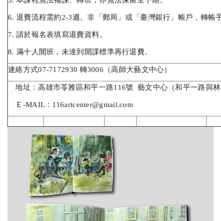
6. 退費流程需約2-3週。非「郵局」或「臺灣銀行」帳戶，轉
7. 請於報名表填寫退費資料。
8. 滿十人開班，未達到開課標準再行退費。
連絡方式07-7172930 轉3006（高師大藝文中心）
地址：高雄市苓雅區和平一路116號 藝文中心（和平一路與
Ｅ-MAIL：116artcenter@gmail.com