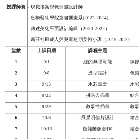
授課師資
- 現職接案視覺插畫設計師
- 劍橋藝術學院童書插畫系(2022-2024)
- 傳述美術平面設計編輯（2020-2022）
- 新莊社區成人與兒童短期美術小班（2019-2020）
堂數
上課日期
課程主題
1
9/1
線的無限可能
線條
2
9/8
造型設計
色鉛
3
9/15
水彩暈染
水彩
4
9/22
拼貼與插畫
結合
5
9/29
敘事性插畫
敘事
6
10/6
風景明信片設計
結合
7
10/13
複雜圖像創作I
結合