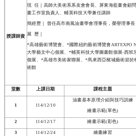
現 任｜高師大美術系系友會會長、屏東海藍畫會顧問
畫工作室負責人、輔英科技大學兼任講師
簡經歷｜ 曾任高市南風油畫學會理事長，榮譽理事長
展 歷｜
授課師資
*高雄藝術博覽會、*國際紐約藝術博覽會ARTEXPO N
大學藝文中心個展、*輔英科技大學圖書館個展-西班
個展、*高雄市美術家聯展、*馬來西亞檳城藝術節於
術館
堂數
上課日期
課程主題
油畫基本原理介紹與技巧訓練
1
114/12/10
繪畫示範(單色)
2
114/12/17
繪畫示範(彩色)
3
114/12/24
繪畫練習