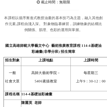
截止時間：無期限
本課程以循序漸進式教授油畫的基本技巧為主題，融入其他創
作元素,課程由淺入深。 對象物臨摹練習，訓練物象的結構比
例關係、肌理、色彩的運用與掌握。
國立高雄師範大學藝文中心 藝術推廣教育課程 114-4基礎油
彩繪畫(非學分班) 招生簡章
招生對象
上課地點
上課時間
一般
高師大藝術學院－
每星期三
社會大眾
5406素描教室
上午9：30-12：00
課程名稱
114-4
基礎油彩繪畫
陳麗英 老師