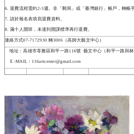
6. 退費流程需約2-3週。非「郵局」或「臺灣銀行」帳戶，轉
7. 請於報名表填寫退費資料。
8. 滿十人開班，未達到開課標準再行退費。
連絡方式07-7172930 轉3006（高師大藝文中心）
地址：高雄市苓雅區和平一路116號 藝文中心（和平一路與
Ｅ-MAIL：116artcenter@gmail.com