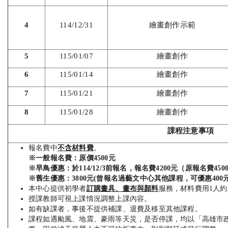
4
114/12/31
繪畫創作示範
5
115/01/07
繪畫創作
6
115/01/14
繪畫創作
7
115/01/21
繪畫創作
8
115/01/28
繪畫創作
課程注意事項
報名費中
不含材料費
。
※
一般報名費：原價4500元
※
早鳥優惠：於114/12/3前報名，報名費4200元
（原報名費450
※
舊生優惠：3800元
(
曾報名過藝文中心其他課程，可優惠400元
本中心提供初學者
訂購畫具、畫布與顏料
服務，材料費用1人約2
授課教師可視上課情況調整上課內容。
如有缺課者，事後不提供補課、退費及移至其他課程。
課程如遇颱風、地震、豪雨等天災，是否停課，均以「高雄市