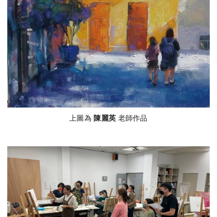
上圖為
陳麗英
老師作品