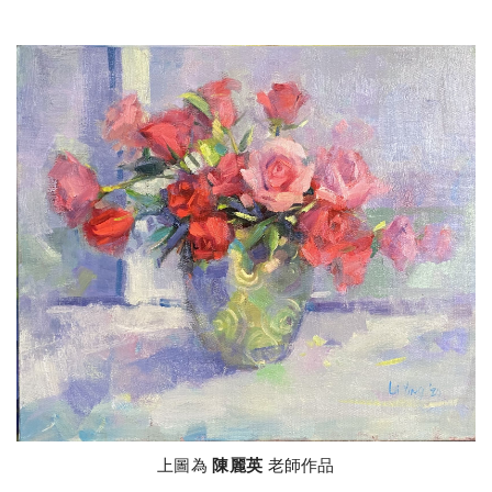
上圖為
陳麗英
老師作品