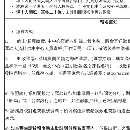
準；因前述天災屬人力不可抗拒事由，則則順延或另行調整。
本校週一至週五不開放入校停車，可停文化中心及校外停車格
滿十人開班，至多二十位
，未達到開課標準再行退費
報名需知
繳費方式：
1. 線上/超商繳費: 本中心官網收到線上報名後，將會寄送
匯款人資料供本中心人員查帳(工作天需2-3天)，確認後將寄送
2. 郵政匯票: 請購買同面額之郵政匯票。(匯票抬頭：國立高雄
區和平一路116號－藝文中心（註明欲報名之課程名稱），以繳
發匯票時間，並保存收據。※購買匯票方式請參閱：
http://artce
※ 依照銀行業相關規定，匯款銀行如非屬同一銀行間之分行，
「郵局」或「台灣銀行」之帳戶，如金融帳戶非上述2金融機構，
※ 請務必校對退費帳號資料；如填寫疏漏或錯誤致退費款項遭
30元。
※ 如為
舊生請於報名時主動註明於報名表單內
，並提出所上之