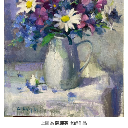
上圖為
陳麗英
老師作品