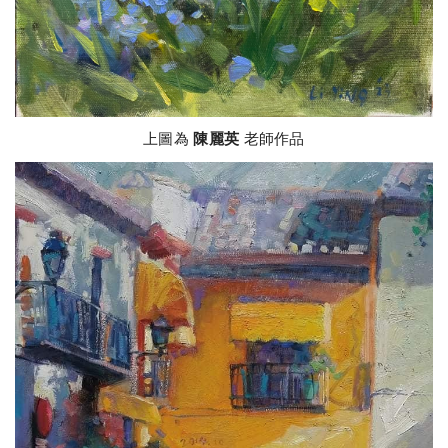
上圖為
陳麗英
老師作品