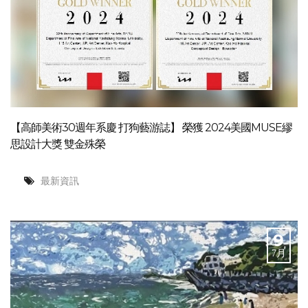
【高師美術30週年系慶 打狗藝游誌】 榮獲 2024美國MUSE繆
思設計大獎 雙金殊榮
最新資訊
9
7月