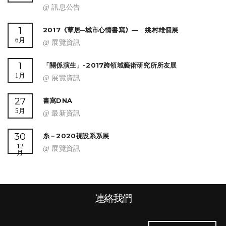
@ 訊息公告
1
2017《蕈居─城市心情書寫》— 姚村雄個展
6月
@ 展覽資訊
1
「關係演生」-2017跨領域藝術研究所所友展
1月
@ 展覽資訊
27
書寫DNA
5月
@ 最新資訊
30
糸－2020視設系系展
12
@ 展覽資訊
月
連絡我們