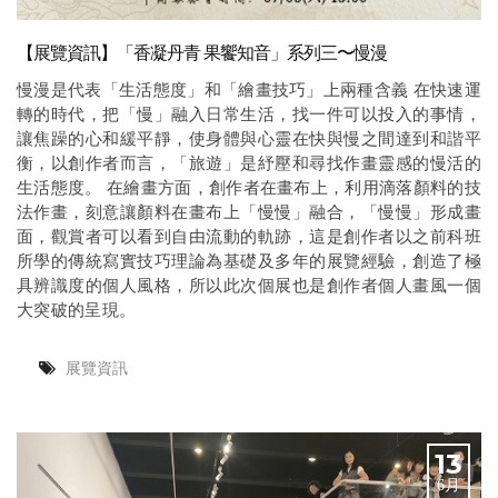
【展覽資訊】「香凝丹青 果饗知音」系列三〜慢漫
慢漫是代表「生活態度」和「繪畫技巧」上兩種含義 在快速運
轉的時代，把「慢」融入日常生活，找一件可以投入的事情，
讓焦躁的心和緩平靜，使身體與心靈在快與慢之間達到和諧平
衡，以創作者而言，「旅遊」是紓壓和尋找作畫靈感的慢活的
生活態度。 在繪畫方面，創作者在畫布上，利用滴落顏料的技
法作畫，刻意讓顏料在畫布上「慢慢」融合，「慢慢」形成畫
面，觀賞者可以看到自由流動的軌跡，這是創作者以之前科班
所學的傳統寫實技巧理論為基礎及多年的展覽經驗，創造了極
具辨識度的個人風格，所以此次個展也是創作者個人畫風一個
大突破的呈現。
展覽資訊
13
6月