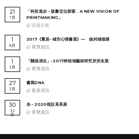
21
「科技進步－版畫定位探索．A NEW VISION OF
PRINTMAKING」
7月
@ 訊息公告
1
2017《蕈居─城市心情書寫》— 姚村雄個展
6月
@ 展覽資訊
1
「關係演生」-2017跨領域藝術研究所所友展
1月
@ 展覽資訊
27
書寫DNA
5月
@ 最新資訊
30
糸－2020視設系系展
12
@ 展覽資訊
月