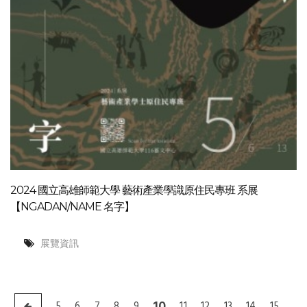
2024 國立高雄師範大學 藝術產業學識原住民專班 系展
【NGADAN/NAME 名字】
展覽資訊
10
5
6
7
8
9
11
12
13
14
15