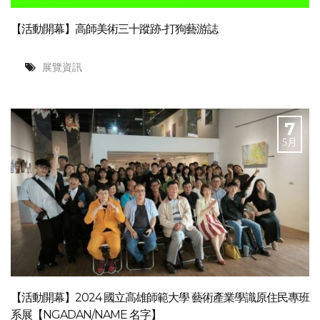
【活動開幕】高師美術三十蹤跡-打狗藝游誌
展覽資訊
7
5月
【活動開幕】2024 國立高雄師範大學 藝術產業學識原住民專班
系展【NGADAN/NAME 名字】