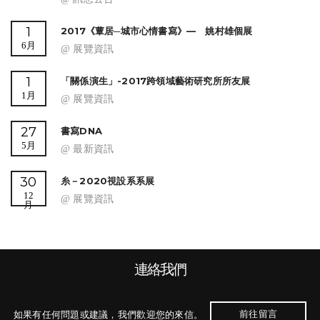
1
2017《蕈居─城市心情書寫》— 姚村雄個展
6月
@ 展覽資訊
1
「關係演生」-2017跨領域藝術研究所所友展
1月
@ 展覽資訊
27
書寫DNA
5月
@ 最新資訊
30
糸－2020視設系系展
12
@ 展覽資訊
月
連絡我們
前往留言
如果有任何問題或建議，我們歡迎您的來信。