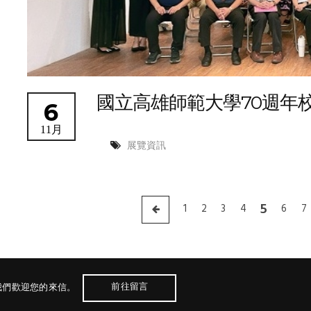
國立高雄師範大學70週年
6
11月
展覽資訊
5
1
2
3
4
6
7
前往留言
我們歡迎您的來信。