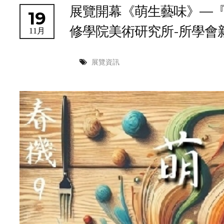
展覽開幕《萌生藝味》—『
19
修學院美術研究所-所學會
11月
展覽資訊