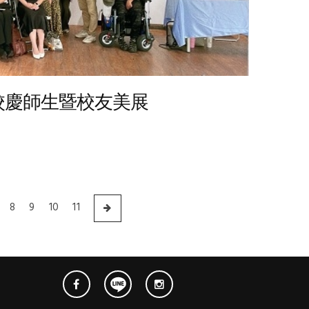
校慶師生暨校友美展
8
9
10
11