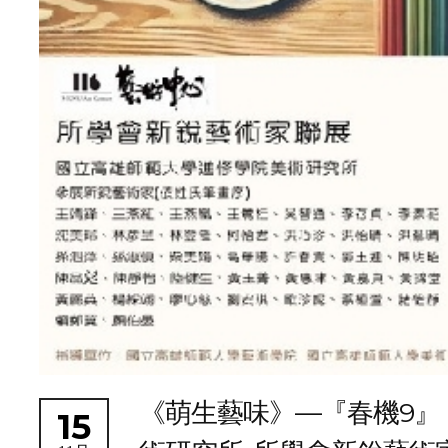
《萌生藝味》—『春機9』
15