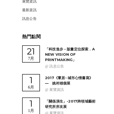
展覽資訊
最新資訊
訊息公告
熱門點閱
21
「科技進步－版畫定位探索．A
NEW VISION OF
7月
PRINTMAKING」
@ 訊息公告
1
2017《蕈居─城市心情書寫》
— 姚村雄個展
6月
@ 展覽資訊
1
「關係演生」-2017跨領域藝術
研究所所友展
1月
@ 展覽資訊