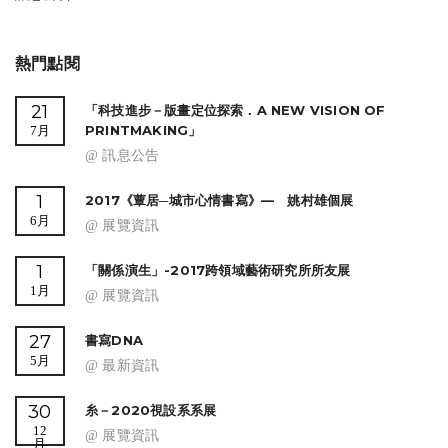
熱門點閱
21
「科技進步－版畫定位探索．A NEW VISION OF
PRINTMAKING」
7月
@ 訊息公告
1
2017《蕈居─城市心情書寫》— 姚村雄個展
6月
@ 展覽資訊
1
「關係演生」-2017跨領域藝術研究所所友展
1月
@ 展覽資訊
27
書寫DNA
5月
@ 最新資訊
30
糸－2020視設系系展
12
@ 展覽資訊
月