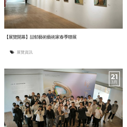
【展覽開幕】喆郁藝術藝術家春季聯展
展覽資訊
21
3月