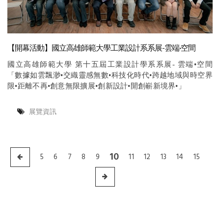
【開幕活動】國立高雄師範大學工業設計系系展-雲端•空間
國立高雄師範大學 第十五屆工業設計學系系展- 雲端•空間
「數據如雲飄渺•交織靈感無數•科技化時代•跨越地域與時空界
限•距離不再•創意無限擴展•創新設計•開創嶄新境界•」
展覽資訊
10
5
6
7
8
9
11
12
13
14
15