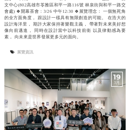
文中心(802高雄市苓雅區和平一路116號 林泉街與和平一路交
會處) 🍀開幕茶會：3/26 中午12:30 🍀展覽理念： 一個無死角
的全方面角度， 跟設計一樣具有無限創造的可能。 在浩大的
設計海洋里， 期許大家保持著樂觀主義， 帶著對未來美好想
像向前邁進， 同時在設計當中以科技前衛 以及律動感為要
素， 向未來是世界發展更多元的面向。
展覽資訊
19
3月