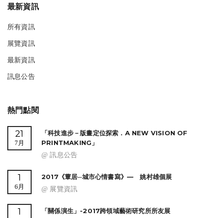
最新資訊
所有資訊
展覽資訊
最新資訊
訊息公告
熱門點閱
21
「科技進步－版畫定位探索．A NEW VISION OF
PRINTMAKING」
7月
@ 訊息公告
1
2017《蕈居─城市心情書寫》— 姚村雄個展
6月
@ 展覽資訊
1
「關係演生」-2017跨領域藝術研究所所友展