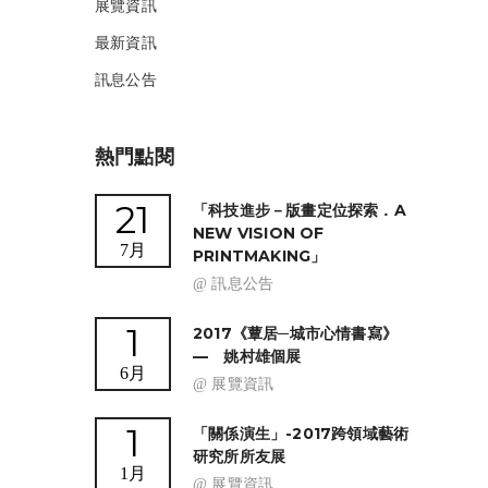
展覽資訊
最新資訊
訊息公告
熱門點閱
21
「科技進步－版畫定位探索．A
NEW VISION OF
7月
PRINTMAKING」
@ 訊息公告
1
2017《蕈居─城市心情書寫》
— 姚村雄個展
6月
@ 展覽資訊
1
「關係演生」-2017跨領域藝術
研究所所友展
1月
@ 展覽資訊