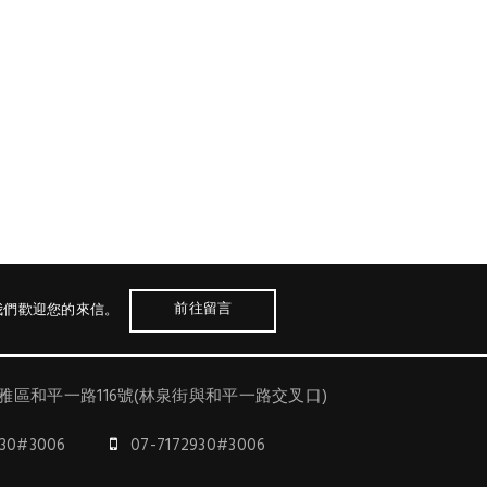
前往留言
我們歡迎您的來信。
雅區和平一路116號(林泉街與和平一路交叉口)
930#3006
07-7172930#3006