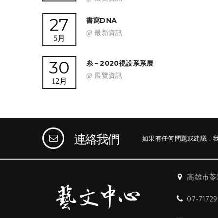
27
書寫DNA
@ 最新資訊
5月
30
糸－2020視設系系展
@ 展覽資訊
12月
連絡我們
如果有任何問題或建議，
高雄市苓
07-7172