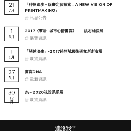
21
「科技進步－版畫定位探索．A NEW VISION OF
PRINTMAKING」
7月
@ 訊息公告
1
2017《蕈居─城市心情書寫》— 姚村雄個展
6月
@ 展覽資訊
1
「關係演生」-2017跨領域藝術研究所所友展
1月
@ 展覽資訊
27
書寫DNA
5月
@ 最新資訊
30
糸－2020視設系系展
12
@ 展覽資訊
月
連絡我們