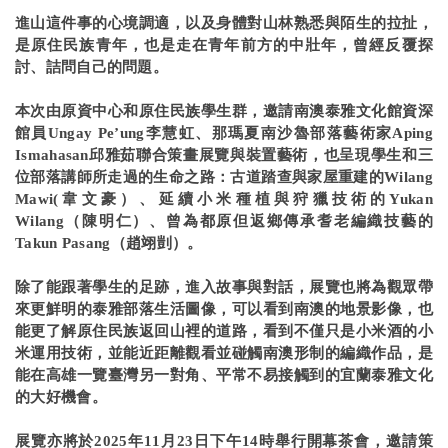
進山這件事的心境調適，以及身體對山林熟悉與陌生的拉扯，
是原住民族青年，也是走在青年前方的中壯年，曾經反覆探
討、詰問自己的問題。
本次由原資中心和原住民族學生群，邀請南澳泰雅文化館資深
館員Ungay Pe’ung李慧虹、那瑪夏南沙魯部落藝術家Aping
Ismahasan邱雅茹聯合策畫展覽與裝置藝術，也呈現學生和三
位部落講師所走過的生命之路：古道踏查與家屋重建的Wilang
Mawi(韋文豪）、延續小米種植與狩獵技術的Yukan
Wilang（陳明仁）、曾為都原但返鄉傳承耆老編織技藝的
Takun Pasang（趙翊剴）。
除了能跟著學生的足跡，進入故事與對話，展覽也將為觀眾帶
來更鮮明的泰雅部落生活圖像，可以看到南澳的地景影像，也
能更了解原住民族返回山裡的道路，看到不僅只是小米酒的小
米運用技術，並能近距離觀看並碰觸南澳形制的編織作品，是
能在高雄一覽臺灣另一對角、平常不易接觸到的宜蘭泰雅文化
的大好機會。
展覽亦將於2025年11月23日下午14時舉行開幕茶會，邀請策