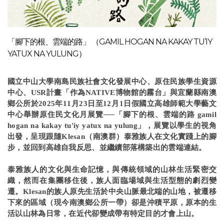
「腳下的根、雲端的路」 （GAMIL HOGAN NA KAKAY TU’IY
YATUX NA YULUNG）
國立中山大學南島民族社會文化發展中心、原住民族學生資源
中心、USR計畫「作為NATIVE博物館的霧台」與宜蘭縣南澳
鄉公所於2025年11月23日至12月1日假國立高雄師範大學藝文
中心舉辦原住民文化月展覽──「腳下的根、雲端的路 gamil
hogan na kakay tu'iy yatux na yulung」，展覽以學生的視角
出發，呈現跟隨Klesan（南澳群）泰雅族人在文化實踐上的腳
步，並回到高雄自我反思、並繼續部落構築出的雲端連結。
泰雅族人的文化與生命記憶，與傳統領域的山林生活緊密交
織，然而在集團移住後，族人面臨場域與生活型態的劇烈變
遷。Klesan的族人原先生活於中央山脈最北端的山地，被遷移
下來的區域（現今南澳鄉公所一帶）卻是沖積平原，原本的生
活以山林為日常，在近代卻變成帶有特定目的才會上山。