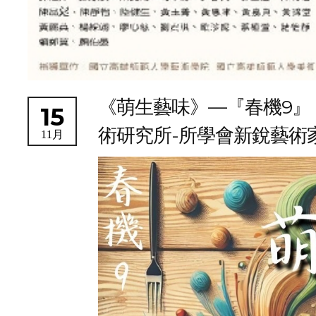
《萌生藝味》—『春機9』
15
術研究所-所學會新銳藝術
11月