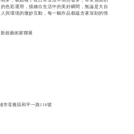
然萌芽，猶如種子在日常生活中悄然發芽，帶來無限的
富的色彩運用，描繪出生活中的美好瞬間，無論是大自
是人與環境的微妙互動，每一幅作品都蘊含著深刻的情
會新銳藝術家聯展
雄市苓雅區和平一路116號