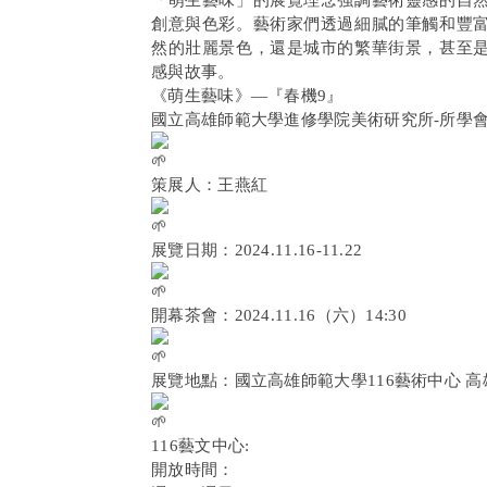
「萌生藝味」的展覽理念強調藝術靈感的自
創意與色彩。藝術家們透過細膩的筆觸和豐
然的壯麗景色，還是城市的繁華街景，甚至
感與故事。
《萌生藝味》—『春機9』
國立高雄師範大學進修學院美術研究所-所學
策展人：王燕紅
展覽日期：2024.11.16-11.22
開幕茶會：2024.11.16（六）14:30
展覽地點：國立高雄師範大學116藝術中心 高
116藝文中心:
開放時間：