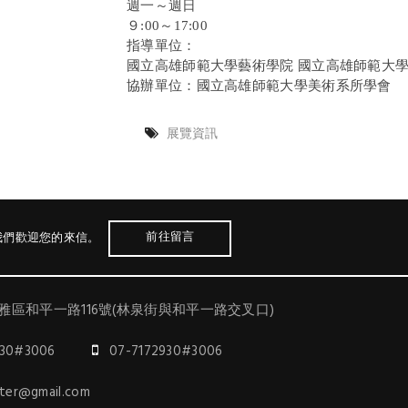
週一～週日
９:00～17:00
指導單位：
國立高雄師範大學藝術學院 國立高雄師範大
協辦單位：國立高雄師範大學美術系所學會
展覽資訊
前往留言
我們歡迎您的來信。
雅區和平一路116號(林泉街與和平一路交叉口)
930#3006
07-7172930#3006
nter@gmail.com