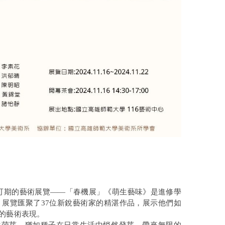
彩可期的藝術展覽——「春機展」《萌生藝味》是進修學
，展覽匯聚了37位新銳藝術家的精湛作品，展示他們如
的藝術表現。