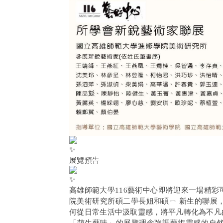
展覽預告
高雄師範大學116藝術中心即將迎來一場精
院美術研究所碩二學長姐和碩ㄧ 新生的聯展
何從日常生活中汲取靈感，將平凡轉化為不凡