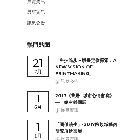
展覽資訊
最新資訊
訊息公告
熱門點閱
21
「科技進步－版畫定位探索．A
NEW VISION OF
7月
PRINTMAKING」
@ 訊息公告
1
2017《蕈居─城市心情書寫》
— 姚村雄個展
6月
@ 展覽資訊
1
「關係演生」-2017跨領域藝術
研究所所友展
1月
@ 展覽資訊