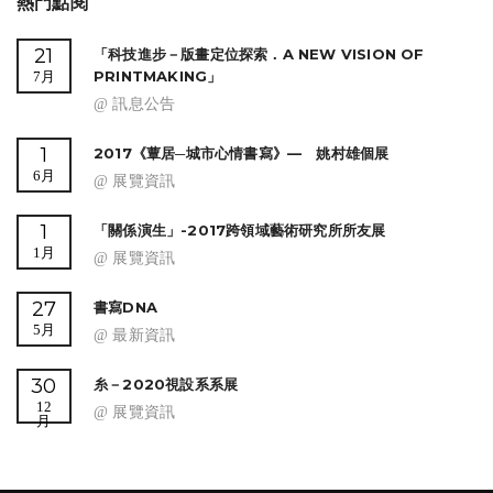
熱門點閱
21
「科技進步－版畫定位探索．A NEW VISION OF
PRINTMAKING」
7月
@ 訊息公告
1
2017《蕈居─城市心情書寫》— 姚村雄個展
6月
@ 展覽資訊
1
「關係演生」-2017跨領域藝術研究所所友展
1月
@ 展覽資訊
27
書寫DNA
5月
@ 最新資訊
30
糸－2020視設系系展
12
@ 展覽資訊
月