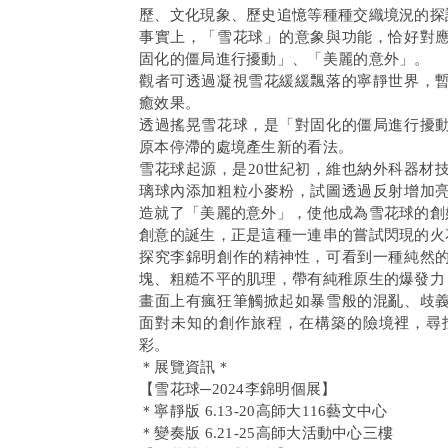
歷、文化現象、歷史追憶等種種交織境況的探
事實上，「雪花球」的意象與功能，恰好對
固化的僵局進行擾動」、「美麗的意外」。
觀者可透過凝視雪花緩緩飄落的寧靜世界，
癒效果。
透過搖晃雪花球，是「對固化的僵局進行擾
原本停滯的處境產生新的看法。
雪花球起源，是20世紀初，維也納外科器材技師E
璃球內添加粗粒小麥粉，試圖透過反射增加
造就了「美麗的意外」，使他成為雪花球的創
創意的誕生，正是這種一連串的嘗試閃現的火
探究李錦明創作的精神性，可看到一種純然
塊、粗糙不平的肌理，帶有純稚原生的爆發力
畫面上有瘋狂筆觸掀起如暴雪般的混亂、歧
面對未知的創作旅程，在構築的險境裡，尋
彩。
＊展覽資訊＊
【雪花球─2024李錦明個展】
＊寧靜版 6.13-20高師大116藝文中心
＊變奏版 6.21-25高師大活動中心三樓