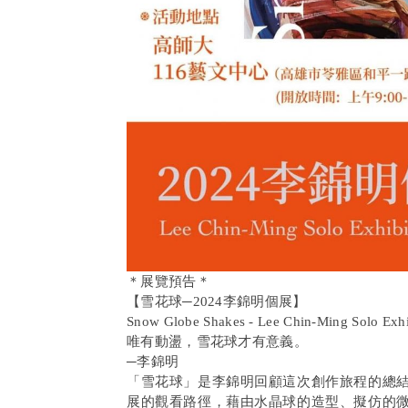
＊展覽預告＊
【雪花球─2024李錦明個展】
Snow Globe Shakes - Lee Chin-Ming Solo Exhi
唯有動盪，雪花球才有意義。
─李錦明
「雪花球」是李錦明回顧這次創作旅程的總
展的觀看路徑，藉由水晶球的造型、擬仿的