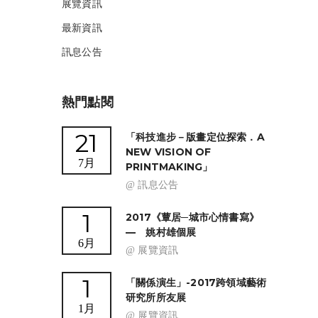
展覽資訊
最新資訊
訊息公告
熱門點閱
21
「科技進步－版畫定位探索．A
NEW VISION OF
7月
PRINTMAKING」
@ 訊息公告
1
2017《蕈居─城市心情書寫》
— 姚村雄個展
6月
@ 展覽資訊
1
「關係演生」-2017跨領域藝術
研究所所友展
1月
@ 展覽資訊