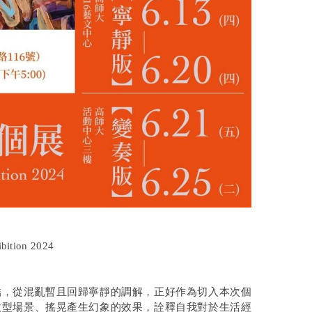
bition 2024
結，從混亂暫且回歸寧靜的調解，正好作為切入本次個
微型場景、搖晃產生幻象的效果，詮釋自我對於生活經