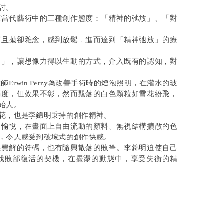
討。
應當代藝術中的三種創作態度：「精神的弛放」、「對
暫且拋卻雜念，感到放鬆，進而達到「精神弛放」的療
動」，讓想像力得以生動的方式，介入既有的認知，對
rwin Perzy為改善手術時的燈泡照明，在灌水的玻
亮度，但效果不彰，然而飄落的白色顆粒如雪花紛飛，
始人。
花，也是李錦明秉持的創作精神。
的愉悅，在畫面上自由流動的顏料、無視結構擴散的色
，令人感受到破壞式的創作快感。
義費解的符碼，也有隨興散落的敗筆。李錦明迫使自己
找敗部復活的契機，在擺盪的動態中，享受失衡的精