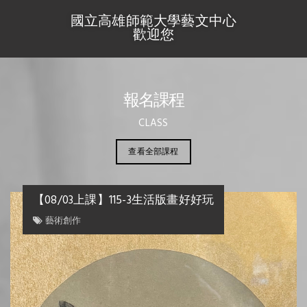
國立高雄師範大學藝文中心
歡迎您
報名課程
CLASS
查看全部課程
08/18上課】掐絲琺瑯工藝(兩日全天班)
【08/
藝術創作
藝術創