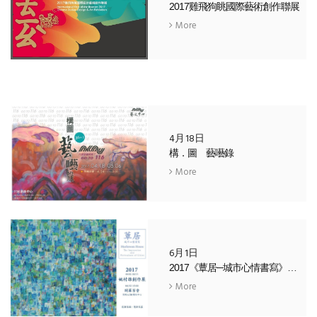
2017雞飛狗眺國際藝術創作聯展
More
4月18日
構．圖 藝囈錄
More
6月1日
2017《蕈居─城市心情書寫》— 姚村雄個展
More