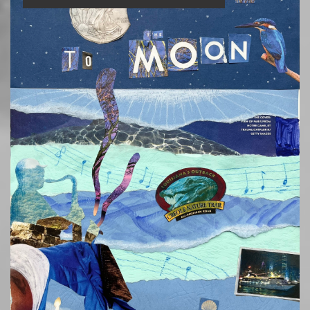
交「郵政匯票」購買方式
報名注意事項
元繳費系統教學(網路ATM、超商代碼、臺灣銀
報名注意事項