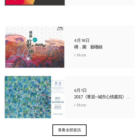
4月18日
構．圖 藝囈錄
More
6月1日
2017《蕈居─城市心情書寫》— 姚村雄個展
More
查看全部資訊