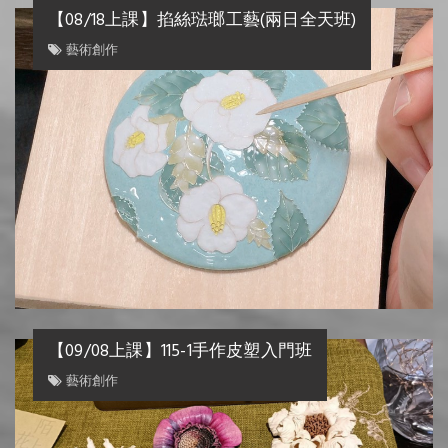
【08/18上課】掐絲琺瑯工藝(兩日全天班)
藝術創作
【09/08上課】115-1手作皮塑入門班
藝術創作