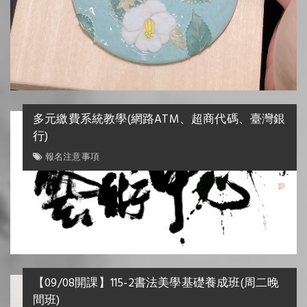
多元繳費系統教學(網路ATM、超商代碼、臺灣銀
行)
報名注意事項
【09/08開課】115-2書法美學基礎養成班(周二晚
間班)