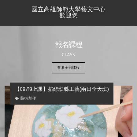
國立高雄師範大學藝文中心
歡迎您
報名課程
CLASS
查看全部課程
【08/18上課】掐絲琺瑯工藝(兩日全天班)
藝術創作