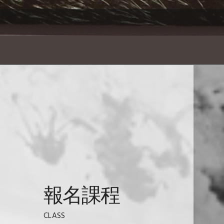
基礎養成班
【08/15上課】琺瑯飾品工藝(假日半日
藝術創作
報名課程
CLASS