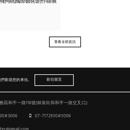
7雞飛狗眺國際藝術創作聯展
查看全部資訊
前往留言
我們歡迎您的來信。
雅區和平一路116號(林泉街與和平一路交叉口)
930#3006
07-7172930#3006
nter@gmail.com