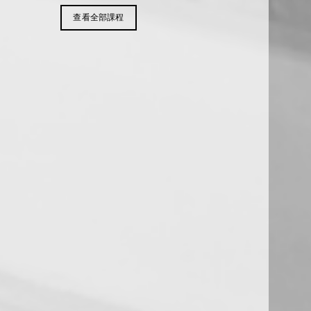
查看全部課程
【08/20上課】115-4工筆書畫班
藝術創作
畫(周五班)