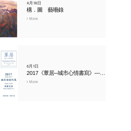
4月18日
構．圖 藝囈錄
More
6月1日
2017《蕈居─城市心情書寫》— 姚村雄個展
More