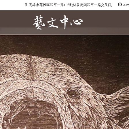
高雄市苓雅區和平一路116號(林泉街與和平一路交叉口)
AM