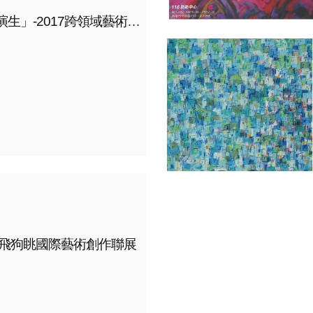
「關係演生」-2017跨領域藝術研究所所友展
7雞飛狗眺國際藝術創作聯展