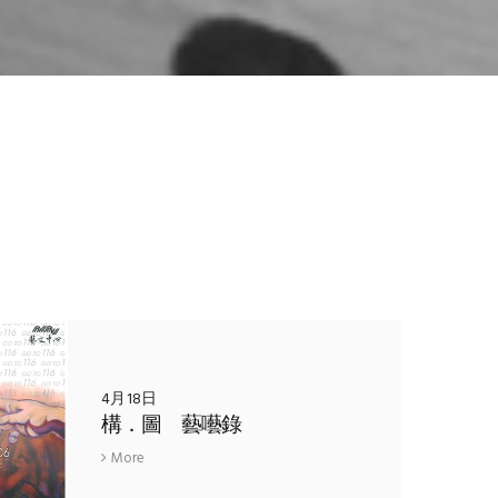
4月18日
構．圖 藝囈錄
More