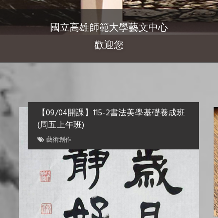
國立高雄師範大學藝文中心
歡迎您
班)
【09/04開課】115-2書法美學基礎養成班
(周五上午班)
藝術創作