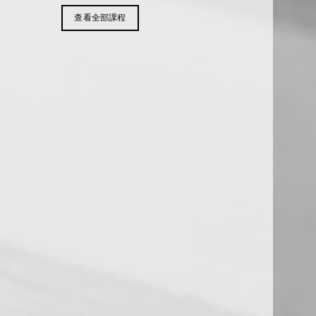
查看全部課程
超商代
【08/15上課】琺瑯飾品工藝(假日半日
藝術創作