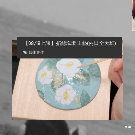
【08/18上課】掐絲琺瑯工藝(兩日全天班)
藝術創作