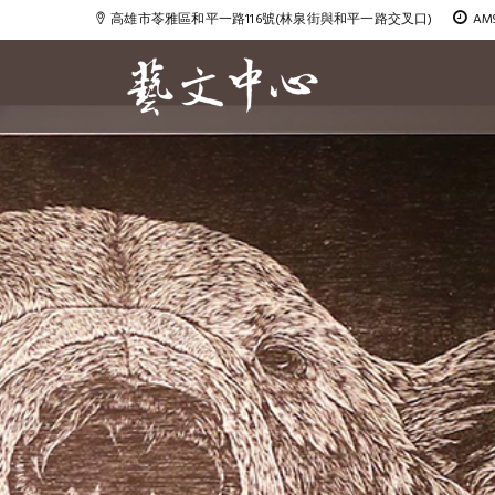
高雄市苓雅區和平一路116號(林泉街與和平一路交叉口)
AM