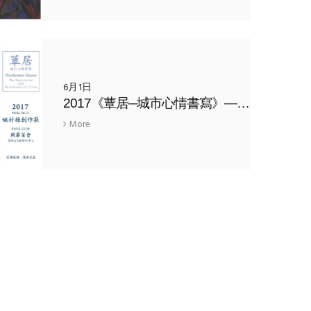
6月1日
2017《蕈居─城市心情書寫》— 姚村雄個展
More