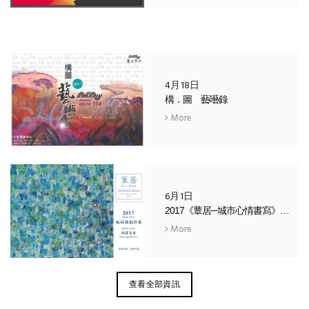
4月18日
構．圖 藝囈錄
More
6月1日
2017《蕈居─城市心情書寫》— 姚村雄個展
More
查看全部資訊