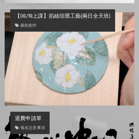
【08/18上課】掐絲琺瑯工藝(兩日全天班)
藝術創作
退費申請單
報名注意事項