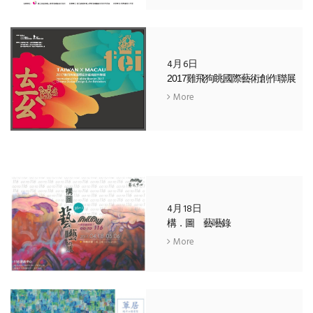
4月6日
2017雞飛狗眺國際藝術創作聯展
More
4月18日
構．圖 藝囈錄
More