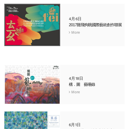
4月6日
2017雞飛狗眺國際藝術創作聯展
More
4月18日
構．圖 藝囈錄
More
6月1日